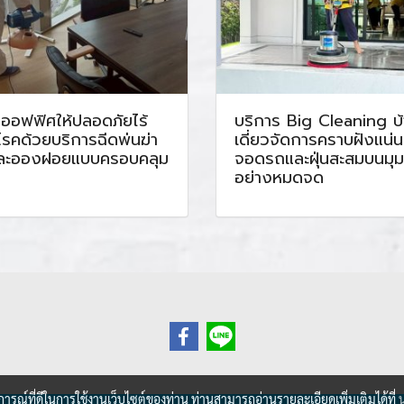
ลออฟฟิศให้ปลอดภัยไร้
บริการ Big Cleaning บ
อโรคด้วยบริการฉีดพ่นฆ่า
เดี่ยวจัดการคราบฝังแน่
้อละอองฝอยแบบครอบคลุม
จอดรถและฝุ่นสะสมบนมุม
อย่างหมดจด
บการณ์ที่ดีในการใช้งานเว็บไซต์ของท่าน ท่านสามารถอ่านรายละเอียดเพิ่มเติมได้ที่