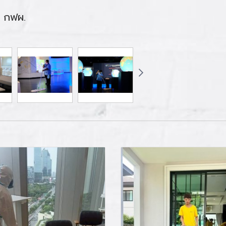
้ กฟผ.