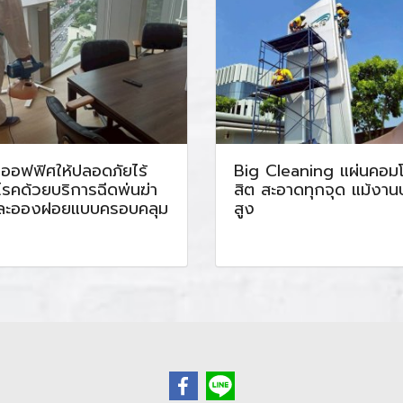
ลออฟฟิศให้ปลอดภัยไร้
Big Cleaning แผ่นคอม
อโรคด้วยบริการฉีดพ่นฆ่า
สิต สะอาดทุกจุด แม้งานบ
้อละอองฝอยแบบครอบคลุม
สูง